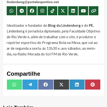
lindenberg@portalesportivo.net
Idealizador e fundador do
Blog do Lindenberg
e do
PE
,
Lindenberg é jornalista diplomado, pela Faculdade Objetivo
de Rio Verde e, além de trabalhar com o site, é produtor e
repórter esportivo do Programa Bola na Mesa, que vai ao
ar de segunda a sexta, às 11h30 e, aos sábados, ao meio-
dia, na Rádio Morada do Sol FM de Rio Verde.
Compartilhe
Share
Share
Share
Share
Share
Share
WhatsApp
Telegram
Facebook
X
LinkedIn
Pintere
on
on
on
on
on
on
(Twitter)