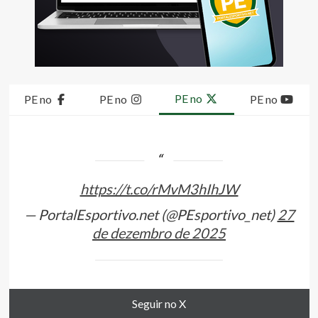
PE no
PE no
PE no
PE no
https://t.co/rMvM3hIhJW
— PortalEsportivo.net (@PEsportivo_net)
27
de dezembro de 2025
Seguir no X