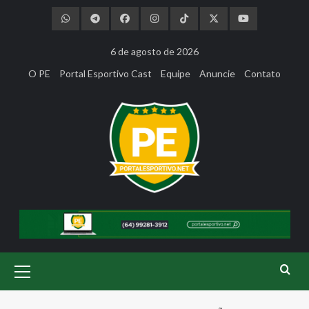
Skip
to
content
6 de agosto de 2026
O PE
Portal Esportivo Cast
Equipe
Anuncie
Contato
Primary
Menu