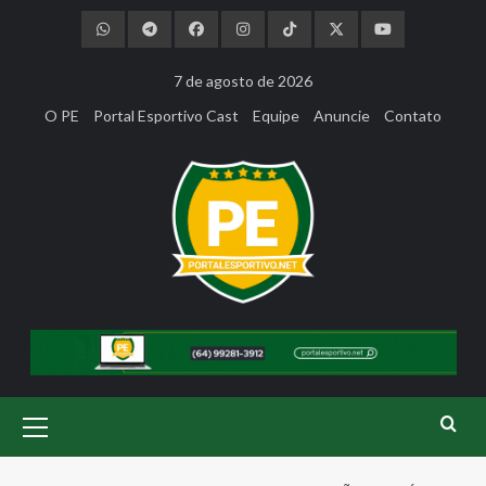
Skip
to
content
7 de agosto de 2026
O PE
Portal Esportivo Cast
Equipe
Anuncie
Contato
Primary
Menu