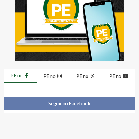
PE no
PE no
PE no
PE no
Seguir no Facebook