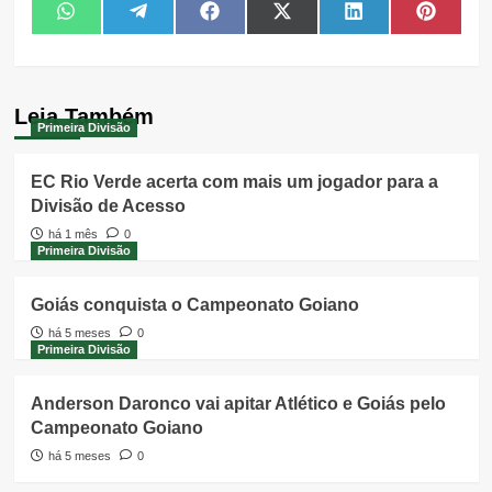
Share
Share
Share
Share
Share
Share
WhatsApp
Telegram
Facebook
X
LinkedIn
Pintere
on
on
on
on
on
on
(Twitter)
Leia Também
Primeira Divisão
EC Rio Verde acerta com mais um jogador para a
Divisão de Acesso
há 1 mês
0
Primeira Divisão
Goiás conquista o Campeonato Goiano
há 5 meses
0
Primeira Divisão
Anderson Daronco vai apitar Atlético e Goiás pelo
Campeonato Goiano
há 5 meses
0