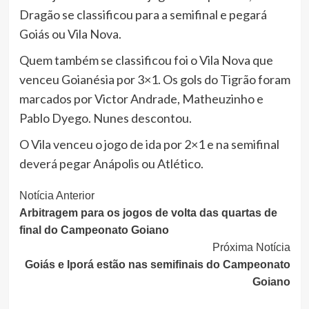
Dragão se classificou para a semifinal e pegará
Goiás ou Vila Nova.
Quem também se classificou foi o Vila Nova que
venceu Goianésia por 3×1. Os gols do Tigrão foram
marcados por Victor Andrade, Matheuzinho e
Pablo Dyego. Nunes descontou.
O Vila venceu o jogo de ida por 2×1 e na semifinal
deverá pegar Anápolis ou Atlético.
Continue
Notícia Anterior
Arbitragem para os jogos de volta das quartas de
Lendo
final do Campeonato Goiano
Próxima Notícia
Goiás e Iporá estão nas semifinais do Campeonato
Goiano