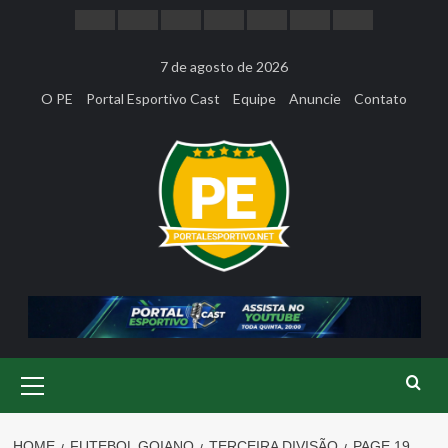
Skip
to
content
7 de agosto de 2026
O PE
Portal Esportivo Cast
Equipe
Anuncie
Contato
Primary
Menu
HOME
FUTEBOL GOIANO
TERCEIRA DIVISÃO
PAGE 19