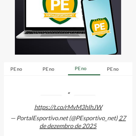
PE no
PE no
PE no
PE no
https://t.co/rMvM3hIhJW
— PortalEsportivo.net (@PEsportivo_net)
27
de dezembro de 2025