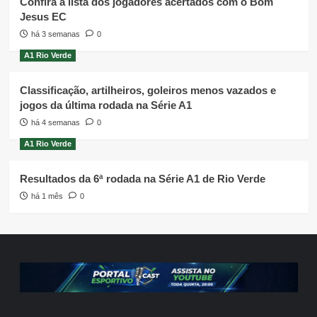
Confira a lista dos jogadores acertados com o Bom
Jesus EC
há 3 semanas
0
A1 Rio Verde
Classificação, artilheiros, goleiros menos vazados e
jogos da última rodada na Série A1
há 4 semanas
0
A1 Rio Verde
Resultados da 6ª rodada na Série A1 de Rio Verde
há 1 mês
0