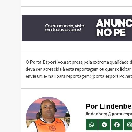
O
PortalEsportivo.net
preza pela extrema qualidade d
deva ser acrescida à esta reportagem ou quer solicita
envie um e-mail para
reportagem@portalesportivo.net
Por Lindenbe
lindenberg@portalespo