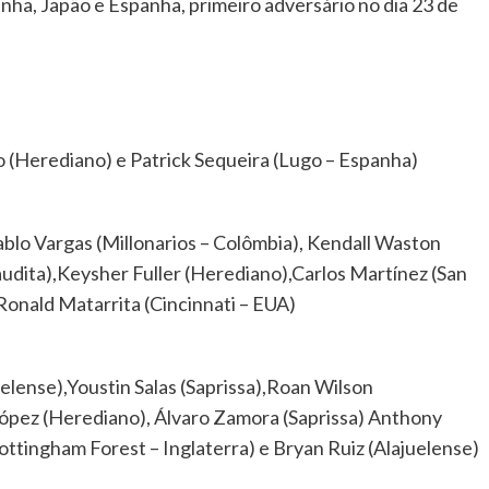
nha, Japão e Espanha, primeiro adversário no dia 23 de
 (Herediano) e Patrick Sequeira (Lugo – Espanha)
ablo Vargas (Millonarios – Colômbia), Kendall Waston
audita),Keysher Fuller (Herediano),Carlos Martínez (San
 Ronald Matarrita (Cincinnati – EUA)
elense),Youstin Salas (Saprissa),Roan Wilson
ópez (Herediano), Álvaro Zamora (Saprissa) Anthony
tingham Forest – Inglaterra) e Bryan Ruiz (Alajuelense)