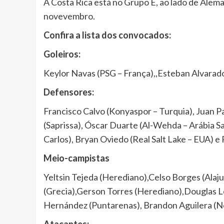
A Costa Rica está no Grupo E, ao lado de Alema
novevembro.
Confira a lista dos convocados:
Goleiros:
Keylor Navas (PSG – França),,Esteban Alvarado
Defensores:
Francisco Calvo (Konyaspor – Turquia), Juan P
(Saprissa), Óscar Duarte (Al-Wehda – Arábia S
Carlos), Bryan Oviedo (Real Salt Lake – EUA) e
Meio-campistas
Yeltsin Tejeda (Herediano),Celso Borges (Alaju
(Grecia),Gerson Torres (Herediano),Douglas L
Hernández (Puntarenas), Brandon Aguilera (Not
Atacantes: