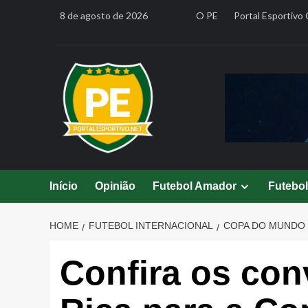
Skip
8 de agosto de 2026
O PE
Portal Esportivo 
to
content
Início
Opinião
Futebol Amador
Futebo
HOME
FUTEBOL INTERNACIONAL
COPA DO MUNDO
Confira os co