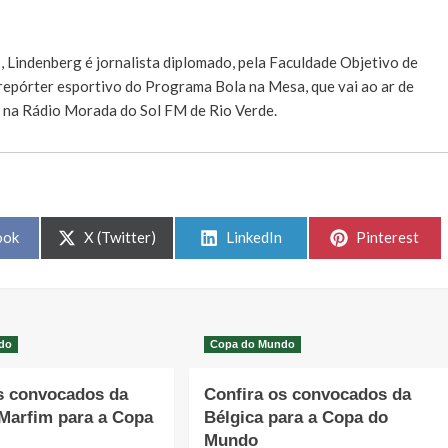
E
, Lindenberg é jornalista diplomado, pela Faculdade Objetivo de
e repórter esportivo do Programa Bola na Mesa, que vai ao ar de
, na Rádio Morada do Sol FM de Rio Verde.
Share
Share
Share
ook
X (Twitter)
LinkedIn
Pinterest
on
on
on
do
Copa do Mundo
s convocados da
Confira os convocados da
Marfim para a Copa
Bélgica para a Copa do
o
Mundo