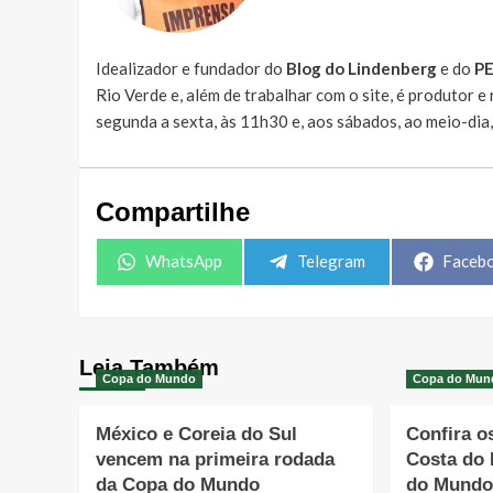
Idealizador e fundador do
Blog do Lindenberg
e do
P
Rio Verde e, além de trabalhar com o site, é produtor 
segunda a sexta, às 11h30 e, aos sábados, ao meio-dia
Compartilhe
Share
Share
Share
WhatsApp
Telegram
Faceb
on
on
on
Leia Também
Copa do Mundo
Copa do Mun
México e Coreia do Sul
Confira o
vencem na primeira rodada
Costa do 
da Copa do Mundo
do Mund