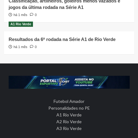
Classificação, artilheiros, goleiros menos vazados e
jogos da última rodada na Série A1
há 1 mês
0
A1 Rio Verde
Resultados da 6ª rodada na Série A1 de Rio Verde
há 1 mês
0
Futebol Amador
Personalidades no PE
A1 Rio Verde
A2 Rio Verde
A3 Rio Verde