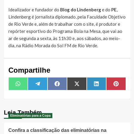
Idealizador e fundador do
Blog do Lindenberg
e do
PE
,
Lindenberg é jornalista diplomado, pela Faculdade Objetivo
de Rio Verde e, além de trabalhar com o site, é produtor e
repórter esportivo do Programa Bola na Mesa, que vai ao
ar de segunda a sexta, às 11h30 e, aos sábados, ao meio-
dia, na Rádio Morada do Sol FM de Rio Verde.
Compartilhe
Share
Share
Share
Share
Share
Share
WhatsApp
Telegram
Facebook
X
LinkedIn
Pintere
on
on
on
on
on
on
(Twitter)
Leia Também
Eliminatórias para a Copa
Confira a classificação das eliminatórias na