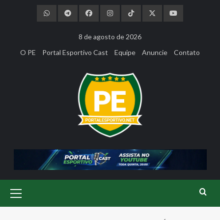
Skip
to
content
8 de agosto de 2026
O PE
Portal Esportivo Cast
Equipe
Anuncie
Contato
Primary
Menu