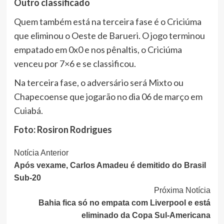
Outro classificado
Quem também está na terceira fase é o Criciúma
que eliminou o Oeste de Barueri. O jogo terminou
empatado em 0x0 e nos pênaltis, o Criciúma
venceu por 7×6 e se classificou.
Na terceira fase, o adversário será Mixto ou
Chapecoense que jogarão no dia 06 de março em
Cuiabá.
Foto: Rosiron Rodrigues
Continue
Notícia Anterior
Após vexame, Carlos Amadeu é demitido do Brasil
Lendo
Sub-20
Próxima Notícia
Bahia fica só no empata com Liverpool e está
eliminado da Copa Sul-Americana