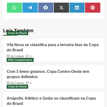
Share
Share
Share
Share
Share
Share
WhatsApp
Telegram
Facebook
X
LinkedIn
Pintere
on
on
on
on
on
on
(Twitter)
Leia Também
Copa do Brasil
Vila Nova se classifica para a terceira fase da Copa
do Brasil
há 5 meses
0
Mais Campeonatos
Com 3 times goianos, Copa Centro-Oeste tem
grupos definidos
há 5 meses
0
Copa do Brasil
Anápolis, Atlético e Goiás se classificam na Copa
do Brasil