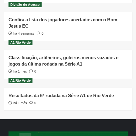
Divisão de Acesso
Confira a lista dos jogadores acertados com o Bom
Jesus EC
há 4 semanas
0
A1 Rio Verde
Classificação, artilheiros, goleiros menos vazados e
jogos da última rodada na Série A1
há 1 mês
0
A1 Rio Verde
Resultados da 6ª rodada na Série A1 de Rio Verde
há 1 mês
0