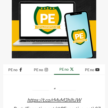
PE no
PE no
PE no
PE no
https://t.co/rMvM3hIhJW