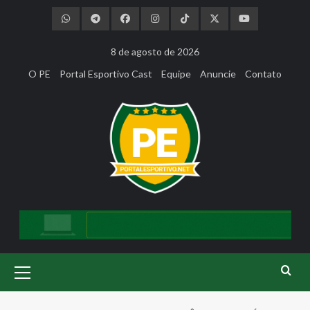
Skip
to
content
8 de agosto de 2026
O PE
Portal Esportivo Cast
Equipe
Anuncie
Contato
Primary
Menu