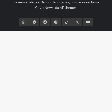
Desenvolvido por
Brunno Rodrigues
, com base no tema
CoverNews
, da
AF themes