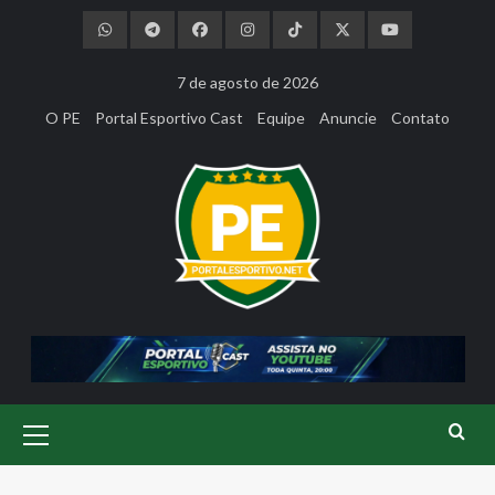
Skip
to
content
7 de agosto de 2026
O PE
Portal Esportivo Cast
Equipe
Anuncie
Contato
Primary
Menu