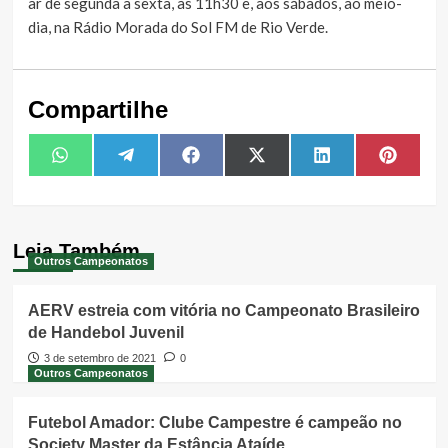
ar de segunda a sexta, às 11h30 e, aos sábados, ao meio-
dia, na Rádio Morada do Sol FM de Rio Verde.
Compartilhe
Share
Share
Share
Share
Share
Share
WhatsApp
Telegram
Facebook
X
LinkedIn
Pintere
on
on
on
on
on
on
(Twitter)
Leia Também
Outros Campeonatos
AERV estreia com vitória no Campeonato Brasileiro
de Handebol Juvenil
3 de setembro de 2021
0
Outros Campeonatos
Futebol Amador: Clube Campestre é campeão no
Society Master da Estância Ataíde