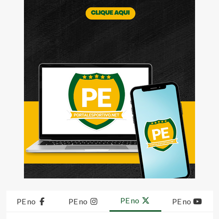
PE no
PE no
PE no
PE no