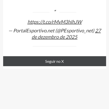
https://t.co/rMvM3hIhJW
— PortalEsportivo.net (@PEsportivo_net)
27
de dezembro de 2025
Seguir no X