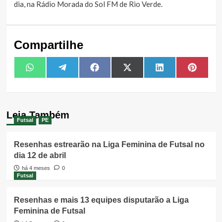
dia, na Rádio Morada do Sol FM de Rio Verde.
Compartilhe
Share
Share
Share
Share
Share
Share
WhatsApp
Telegram
Facebook
X
LinkedIn
Pintere
on
on
on
on
on
on
(Twitter)
Leia Também
Futsal
PE
Resenhas estrearão na Liga Feminina de Futsal no
dia 12 de abril
há 4 meses
0
Futsal
Resenhas e mais 13 equipes disputarão a Liga
Feminina de Futsal