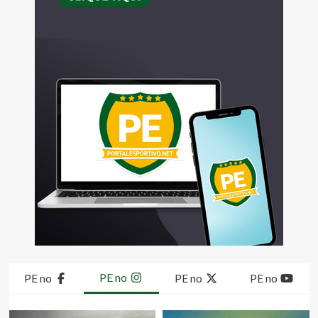
PE no
PE no
PE no
PE no