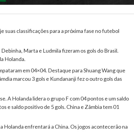
 suas classificações para a próxima fase no futebol
Debinha, Marta e Ludmila fizeram os gols do Brasil.
da Holanda.
 empataram em 04×04. Destaque para Shuang Wang que
âmdia marcou 3 gols e Kundananji fez o outro gols das
ase. A Holanda lidera o grupo F com 04 pontos e um saldo
os e saldo positivo de 5 gols. China e Zâmbia tem 01
e a Holanda enfrentará a China. Os jogos acontecerão na