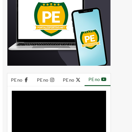
PE no
PE no
PE no
PE no