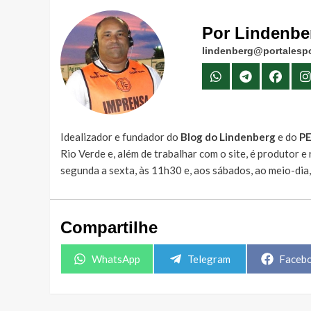
Por Lindenbe
lindenberg@portalespo
Idealizador e fundador do
Blog do Lindenberg
e do
P
Rio Verde e, além de trabalhar com o site, é produtor 
segunda a sexta, às 11h30 e, aos sábados, ao meio-dia
Compartilhe
Share
Share
Share
WhatsApp
Telegram
Faceb
on
on
on