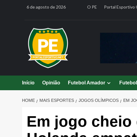
Skip
6 de agosto de 2026
O PE
Portal Esportivo 
to
content
Início
Opinião
Futebol Amador
Futebo
HOME
MAIS ESPORTES
JOGOS OLÍMPICOS
EM JO
Em jogo cheio d