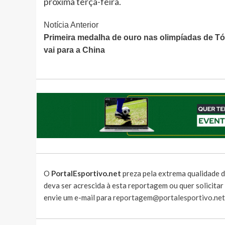
próxima terça-feira.
Continue
Notícia Anterior
Primeira medalha de ouro nas olimpíadas de T
Lendo
vai para a China
O
PortalEsportivo.net
preza pela extrema qualidade d
deva ser acrescida à esta reportagem ou quer solicita
envie um e-mail para
reportagem@portalesportivo.net