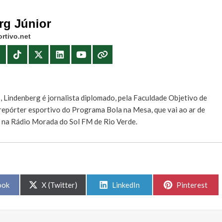
rg Júnior
rtivo.net
E
, Lindenberg é jornalista diplomado, pela Faculdade Objetivo de
e repórter esportivo do Programa Bola na Mesa, que vai ao ar de
, na Rádio Morada do Sol FM de Rio Verde.
Share
Share
Share
ook
X (Twitter)
LinkedIn
Pinterest
on
on
on