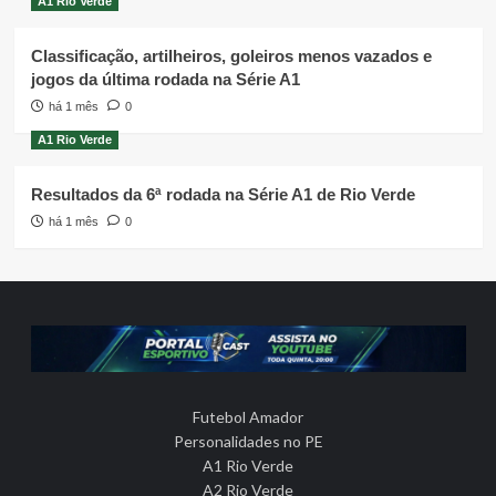
A1 Rio Verde
Classificação, artilheiros, goleiros menos vazados e
jogos da última rodada na Série A1
há 1 mês
0
A1 Rio Verde
Resultados da 6ª rodada na Série A1 de Rio Verde
há 1 mês
0
Futebol Amador
Personalidades no PE
A1 Rio Verde
A2 Rio Verde