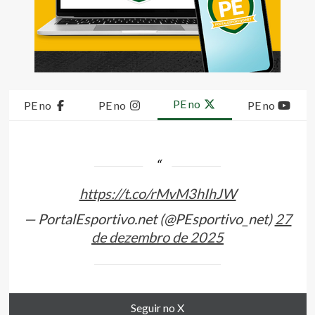
PE no
PE no
PE no
PE no
https://t.co/rMvM3hIhJW
— PortalEsportivo.net (@PEsportivo_net)
27
de dezembro de 2025
Seguir no X