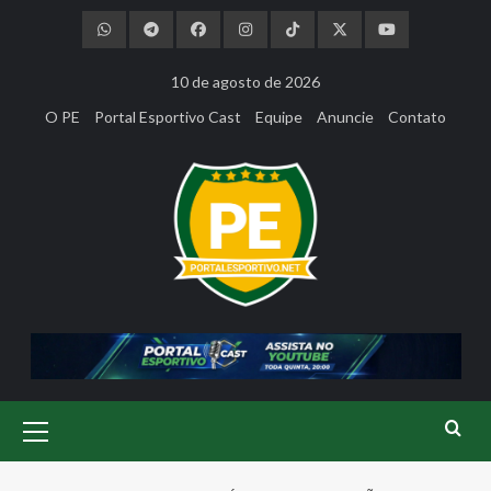
Skip
to
content
10 de agosto de 2026
O PE
Portal Esportivo Cast
Equipe
Anuncie
Contato
Primary
Menu