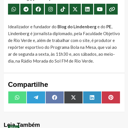
Idealizador e fundador do
Blog do Lindenberg
e do
PE
,
Lindenberg é jornalista diplomado, pela Faculdade Objetivo
de Rio Verde e, além de trabalhar com o site, é produtor e
repórter esportivo do Programa Bola na Mesa, que vai ao
ar de segunda a sexta, às 11h30 e, aos sábados, ao meio-
dia, na Rádio Morada do Sol FM de Rio Verde.
Compartilhe
Share
Share
Share
Share
Share
Share
WhatsApp
Telegram
Facebook
X
LinkedIn
Pintere
on
on
on
on
on
on
(Twitter)
Leia Também
Mídia