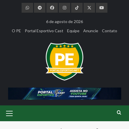
Skip
to
content
6 de agosto de 2026
O PE
Portal Esportivo Cast
Equipe
Anuncie
Contato
Primary
Menu