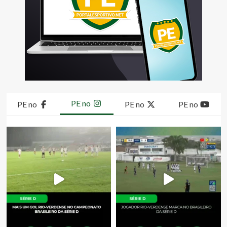
PE no
PE no
PE no
PE no