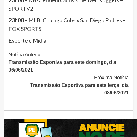
23h00
– NBA: Phoenix Suns x Denver Nuggets –
SPORTV2
23h00
– MLB: Chicago Cubs x San Diego Padres –
FOX SPORTS
Esporte e Mídia
Continue
Notícia Anterior
Transmissão Esportiva para este domingo, dia
Lendo
06/06/2021
Próxima Notícia
Transmissão Esportiva para esta terça, dia
08/06/2021