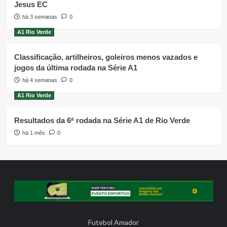
Jesus EC
há 3 semanas
0
A1 Rio Verde
Classificação, artilheiros, goleiros menos vazados e
jogos da última rodada na Série A1
há 4 semanas
0
A1 Rio Verde
Resultados da 6ª rodada na Série A1 de Rio Verde
há 1 mês
0
Futebol Amador