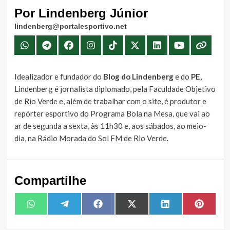
Por Lindenberg Júnior
lindenberg@portalesportivo.net
Idealizador e fundador do
Blog do Lindenberg
e do
PE
,
Lindenberg é jornalista diplomado, pela Faculdade Objetivo
de Rio Verde e, além de trabalhar com o site, é produtor e
repórter esportivo do Programa Bola na Mesa, que vai ao
ar de segunda a sexta, às 11h30 e, aos sábados, ao meio-
dia, na Rádio Morada do Sol FM de Rio Verde.
Compartilhe
Share
Share
Share
Share
Share
Share
WhatsApp
Telegram
Facebook
X
LinkedIn
Pintere
on
on
on
on
on
on
(Twitter)