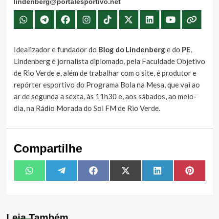
lindenberg@portalesportivo.net
Idealizador e fundador do
Blog do Lindenberg
e do
PE
,
Lindenberg é jornalista diplomado, pela Faculdade Objetivo
de Rio Verde e, além de trabalhar com o site, é produtor e
repórter esportivo do Programa Bola na Mesa, que vai ao
ar de segunda a sexta, às 11h30 e, aos sábados, ao meio-
dia, na Rádio Morada do Sol FM de Rio Verde.
Compartilhe
Share
Share
Share
Share
Share
Share
WhatsApp
Telegram
Facebook
X
LinkedIn
Pintere
on
on
on
on
on
on
(Twitter)
Leia Também