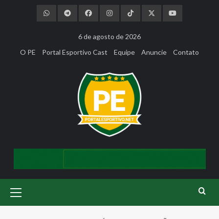
Skip
to
content
6 de agosto de 2026
O PE
Portal Esportivo Cast
Equipe
Anuncie
Contato
Primary
Menu