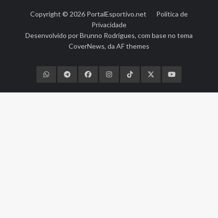
Copyright © 2026
PortalEsportivo.net
Política de
Privacidade
Desenvolvido por
Brunno Rodrigues
, com base no tema
CoverNews
, da
AF themes