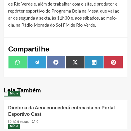
de Rio Verde e, além de trabalhar com o site, é produtor e
repórter esportivo do Programa Bola na Mesa, que vai ao
ar de segunda a sexta, às 11h30 e, aos sábados, ao meio-
dia, na Rádio Morada do Sol FM de Rio Verde.
Compartilhe
Share
Share
Share
Share
Share
Share
WhatsApp
Telegram
Facebook
X
LinkedIn
Pintere
on
on
on
on
on
on
(Twitter)
Leia Também
Mídia
Diretoria da Aerv concederá entrevista no Portal
Esportivo Cast
há 9 meses
0
Mídia