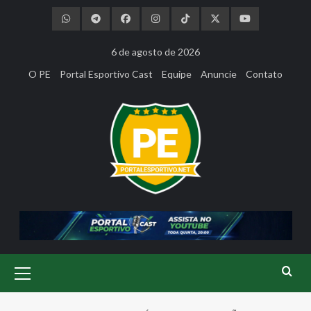
Skip
to
content
6 de agosto de 2026
O PE
Portal Esportivo Cast
Equipe
Anuncie
Contato
Primary
Menu