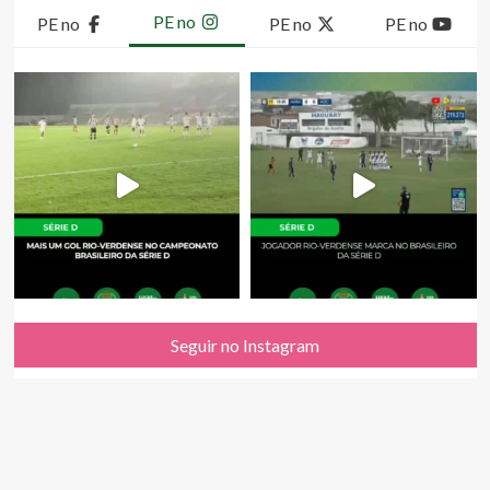
PE no
PE no
PE no
PE no
Seguir no Instagram