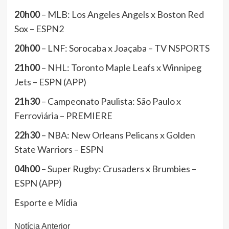
20h00
– MLB: Los Angeles Angels x Boston Red
Sox – ESPN2
20h00
– LNF: Sorocaba x Joaçaba – TV NSPORTS
21h00
– NHL: Toronto Maple Leafs x Winnipeg
Jets – ESPN (APP)
21h30
– Campeonato Paulista: São Paulo x
Ferroviária – PREMIERE
22h30
– NBA: New Orleans Pelicans x Golden
State Warriors – ESPN
04h00
– Super Rugby: Crusaders x Brumbies –
ESPN (APP)
Esporte e Mídia
Continue
Notícia Anterior