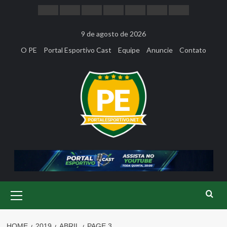
Skip
to
content
9 de agosto de 2026
O PE
Portal Esportivo Cast
Equipe
Anuncie
Contato
Primary
Menu
HOME
2019
ABRIL
PAGE 3