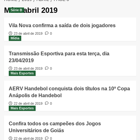
Mês:
abril 2019
Série B
Vila Nova confirma a saída de dois jogadores
23 de abril de 2019
0
Mídia
Transmissão Esportiva para esta terça, dia
23/04/2019
23 de abril de 2019
0
Mais Esportes
AERV Handebol conquista dois títulos na 10ª Copa
Anápolis de Handebol
22 de abril de 2019
0
Mais Esportes
Confira todos os campeões dos Jogos
Universitários de Goiás
22 de abril de 2019
0