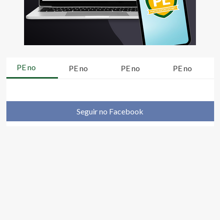
PE no
PE no
PE no
PE no
Seguir no Facebook