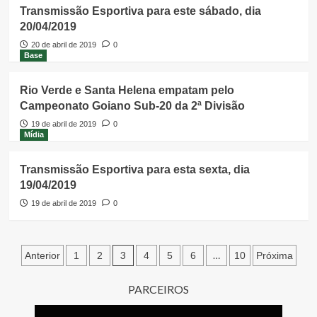
Transmissão Esportiva para este sábado, dia
20/04/2019
20 de abril de 2019
0
Base
Rio Verde e Santa Helena empatam pelo
Campeonato Goiano Sub-20 da 2ª Divisão
19 de abril de 2019
0
Mídia
Transmissão Esportiva para esta sexta, dia
19/04/2019
19 de abril de 2019
0
Paginação
3
…
Anterior
1
2
4
5
6
10
Próxima
de
PARCEIROS
posts