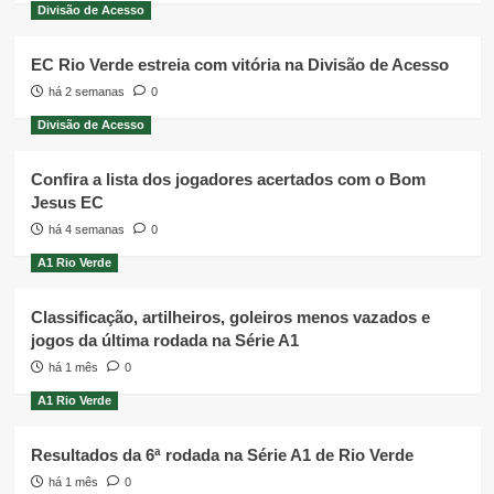
Divisão de Acesso
EC Rio Verde estreia com vitória na Divisão de Acesso
há 2 semanas
0
Divisão de Acesso
Confira a lista dos jogadores acertados com o Bom
Jesus EC
há 4 semanas
0
A1 Rio Verde
Classificação, artilheiros, goleiros menos vazados e
jogos da última rodada na Série A1
há 1 mês
0
A1 Rio Verde
Resultados da 6ª rodada na Série A1 de Rio Verde
há 1 mês
0