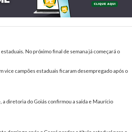
estaduais. No próximo final de semana já começará o
oram vice campões estaduais ficaram desempregado após o
, a diretoria do Goiás confirmou a saída e Maurício
ste domingo após o Ceará perder o título estadual para o