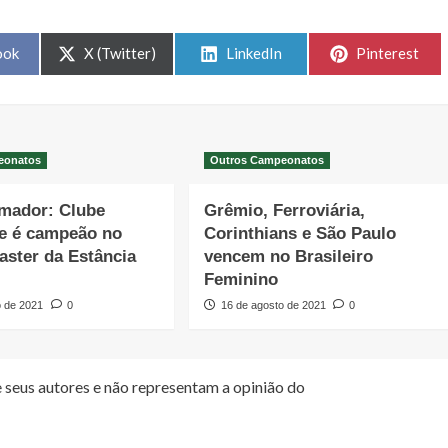
Share
Share
Share
ook
X (Twitter)
LinkedIn
Pinterest
on
on
on
eonatos
Outros Campeonatos
Amador: Clube
Grêmio, Ferroviária,
e é campeão no
Corinthians e São Paulo
aster da Estância
vencem no Brasileiro
Feminino
o de 2021
0
16 de agosto de 2021
0
 seus autores e não representam a opinião do