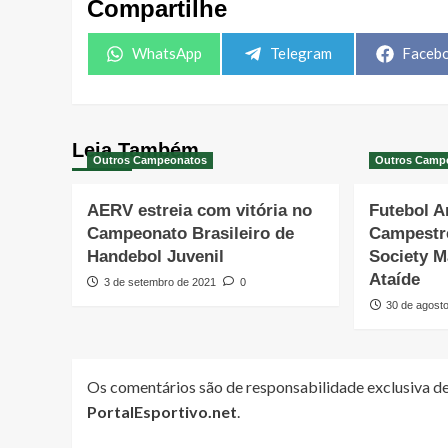
Compartilhe
Share
Share
Share
WhatsApp
Telegram
Faceb
on
on
on
Leia Também
Outros Campeonatos
Outros Camp
AERV estreia com vitória no
Futebol 
Campeonato Brasileiro de
Campestr
Handebol Juvenil
Society M
Ataíde
3 de setembro de 2021
0
30 de agost
Os comentários são de responsabilidade exclusiva de
PortalEsportivo.net
.