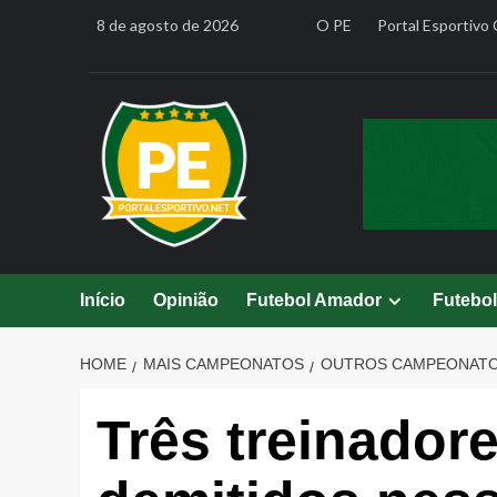
Skip
8 de agosto de 2026
O PE
Portal Esportivo 
to
content
Início
Opinião
Futebol Amador
Futebo
HOME
MAIS CAMPEONATOS
OUTROS CAMPEONAT
Três treinador