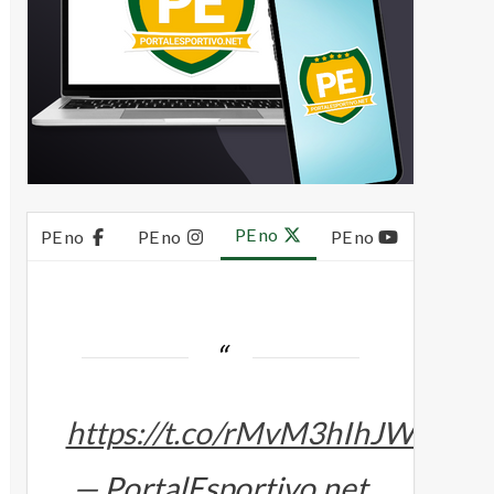
PE no
PE no
PE no
PE no
https://t.co/rMvM3hIhJW
— PortalEsportivo.net