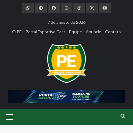
Skip
to
content
7 de agosto de 2026
O PE
Portal Esportivo Cast
Equipe
Anuncie
Contato
Primary
Menu