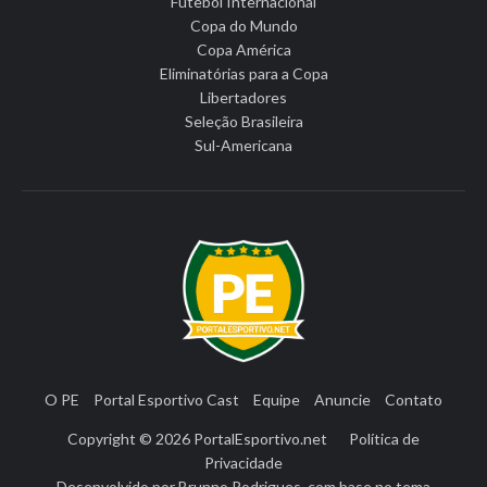
Futebol Internacional
Copa do Mundo
Copa América
Eliminatórias para a Copa
Libertadores
Seleção Brasileira
Sul-Americana
O PE
Portal Esportivo Cast
Equipe
Anuncie
Contato
Copyright © 2026
PortalEsportivo.net
Política de
Privacidade
Desenvolvido por
Brunno Rodrigues
, com base no tema