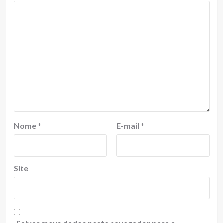
Nome
*
E-mail
*
Site
Salvar meus dados neste navegador para a