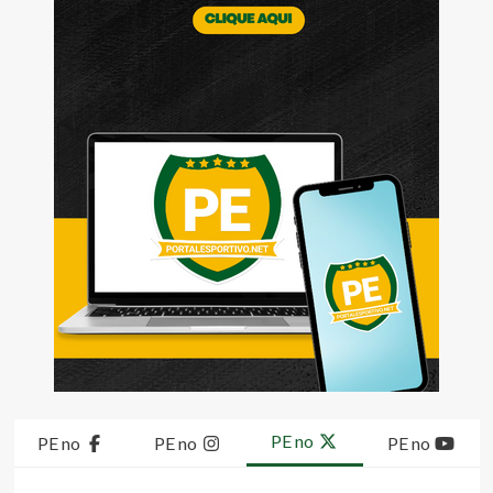
PE no
PE no
PE no
PE no