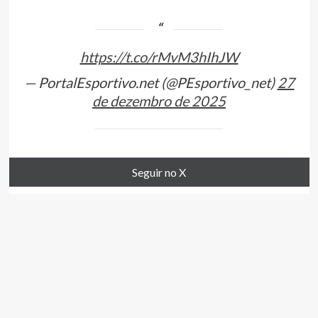
https://t.co/rMvM3hIhJW
— PortalEsportivo.net (@PEsportivo_net)
27
de dezembro de 2025
Seguir no X