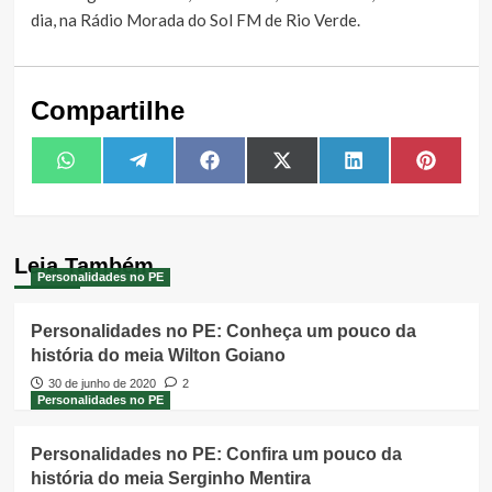
dia, na Rádio Morada do Sol FM de Rio Verde.
Compartilhe
Share
Share
Share
Share
Share
Share
WhatsApp
Telegram
Facebook
X
LinkedIn
Pintere
on
on
on
on
on
on
(Twitter)
Leia Também
Personalidades no PE
Personalidades no PE: Conheça um pouco da
história do meia Wilton Goiano
30 de junho de 2020
2
Personalidades no PE
Personalidades no PE: Confira um pouco da
história do meia Serginho Mentira