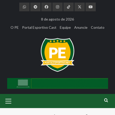
Skip
to
content
8 de agosto de 2026
O PE
Portal Esportivo Cast
Equipe
Anuncie
Contato
Primary
Menu