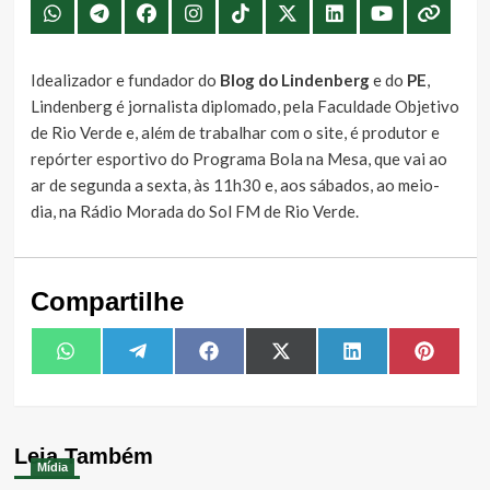
Idealizador e fundador do
Blog do Lindenberg
e do
PE
,
Lindenberg é jornalista diplomado, pela Faculdade Objetivo
de Rio Verde e, além de trabalhar com o site, é produtor e
repórter esportivo do Programa Bola na Mesa, que vai ao
ar de segunda a sexta, às 11h30 e, aos sábados, ao meio-
dia, na Rádio Morada do Sol FM de Rio Verde.
Compartilhe
Share
Share
Share
Share
Share
Share
WhatsApp
Telegram
Facebook
X
LinkedIn
Pintere
on
on
on
on
on
on
(Twitter)
Leia Também
Mídia