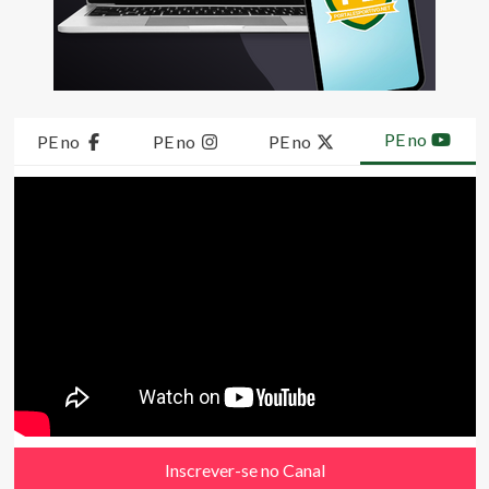
PE no
PE no
PE no
PE no
Inscrever-se no Canal